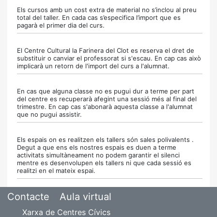
Els cursos amb un cost extra de material no s’inclou al preu
total del taller. En cada cas s’especifica l’import que es
pagarà el primer dia del curs.
El Centre Cultural la Farinera del Clot es reserva el dret de
substituir o canviar el professorat si s'escau. En cap cas això
implicarà un retorn de l'import del curs a l'alumnat.
En cas que alguna classe no es pugui dur a terme per part
del centre es recuperarà afegint una sessió més al final del
trimestre. En cap cas s'abonarà aquesta classe a l'alumnat
que no pugui assistir.
Els espais on es realitzen els tallers són sales polivalents .
Degut a que ens els nostres espais es duen a terme
activitats simultàneament no podem garantir el silenci
mentre es desenvolupen els tallers ni que cada sessió es
realitzi en el mateix espai.
Contacte
Aula virtual
Xarxa de Centres Cívics