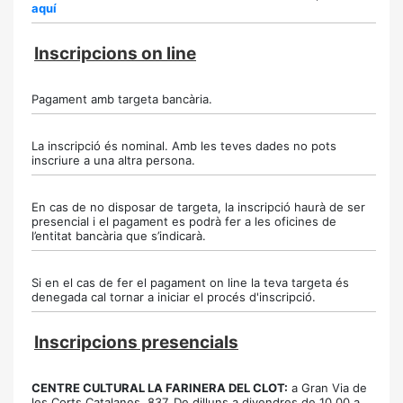
aquí
Inscripcions on line
Pagament amb targeta bancària.
La inscripció és nominal. Amb les teves dades no pots
inscriure a una altra persona.
En cas de no disposar de targeta, la inscripció haurà de ser
presencial i el pagament es podrà fer a les oficines de
l’entitat bancària que s’indicarà.
Si en el cas de fer el pagament on line la teva targeta és
denegada cal tornar a iniciar el procés d'inscripció.
Inscripcions presencials
CENTRE CULTURAL LA FARINERA DEL CLOT:
a Gran Via de
les Corts Catalanes, 837. De dilluns a divendres de 10,00 a