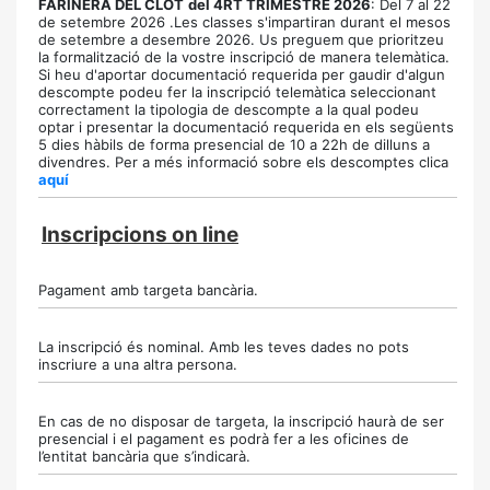
FARINERA DEL CLOT
del 4RT TRIMESTRE 2026
: Del 7 al 22
de setembre 2026 .Les classes s'impartiran durant el mesos
de setembre a desembre 2026. Us preguem que prioritzeu
la formalització de la vostre inscripció de manera telemàtica.
Si heu d'aportar documentació requerida per gaudir d'algun
descompte podeu fer la inscripció telemàtica seleccionant
correctament la tipologia de descompte a la qual podeu
optar i presentar la documentació requerida en els següents
5 dies hàbils de forma presencial de 10 a 22h de dilluns a
divendres. Per a més informació sobre els descomptes clica
aquí
Inscripcions on line
Pagament amb targeta bancària.
La inscripció és nominal. Amb les teves dades no pots
inscriure a una altra persona.
En cas de no disposar de targeta, la inscripció haurà de ser
presencial i el pagament es podrà fer a les oficines de
l’entitat bancària que s’indicarà.